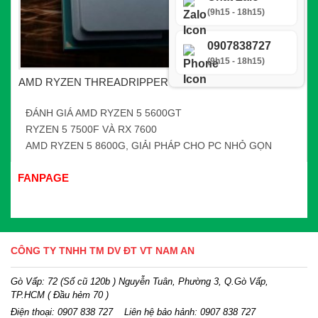
(9h15 - 18h15)
0907838727
(9h15 - 18h15)
AMD RYZEN THREADRIPPER 7000 SERIES
ĐÁNH GIÁ AMD RYZEN 5 5600GT
RYZEN 5 7500F VÀ RX 7600
AMD RYZEN 5 8600G, GIẢI PHÁP CHO PC NHỎ GỌN
FANPAGE
CÔNG TY TNHH TM DV ĐT VT NAM AN
Gò Vấp: 72 (Số cũ 120b ) Nguyễn Tuân, Phường 3, Q.Gò Vấp,
TP.HCM
( Đầu hẻm 70 )
Điện thoại:
0907 838 727
Liên hệ bảo hảnh: 0907 838 727