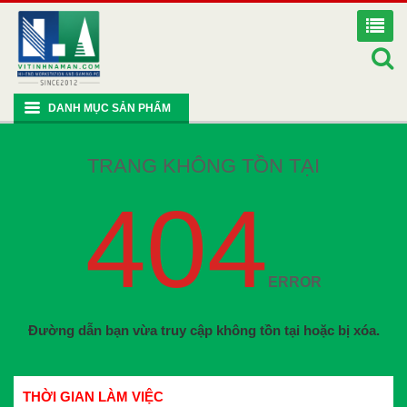
DANH MỤC SẢN PHẨM
TRANG KHÔNG TỒN TẠI
404
ERROR
Đường dẫn bạn vừa truy cập không tồn tại hoặc bị xóa.
THỜI GIAN LÀM VIỆC