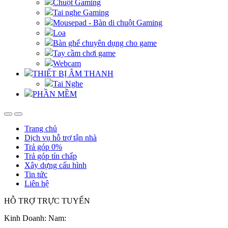
Chuột Gaming
Tai nghe Gaming
Mousepad - Bàn di chuột Gaming
Loa
Bàn ghế chuyên dụng cho game
Tay cầm chơi game
Webcam
THIẾT BỊ ÂM THANH
Tai Nghe
PHẦN MỀM
Trang chủ
Dịch vụ hỗ trợ tận nhà
Trả góp 0%
Trả góp tín chấp
Xây dựng cấu hình
Tin tức
Liên hệ
HỖ TRỢ TRỰC TUYẾN
Kinh Doanh: Nam: