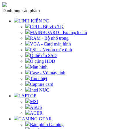
Danh mục sản phẩm
LINH KIỆN PC
CPU - Bộ vi xử lý
MAINBOARD - Bo mạch chủ
RAM - Bộ nhớ trong
VGA - Card màn hình
PSU - Nguồn máy tính
Ổ thể rắn SSD
Ổ cứng HDD
Màn hình
Case - Vỏ máy tính
Tản nhiệt
Capture card
Intel NUC
LAPTOP
MSI
ASUS
ACER
GAMING GEAR
Bàn phím Gaming