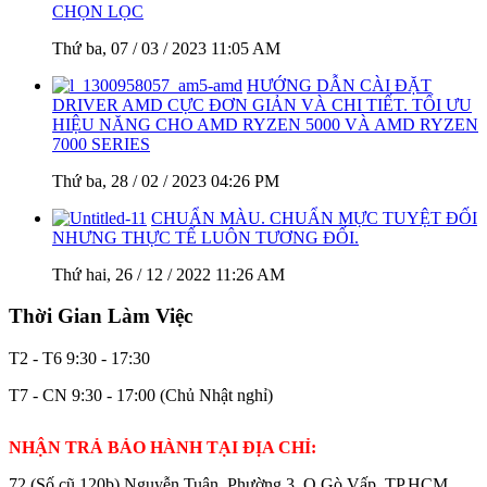
CHỌN LỌC
Thứ ba, 07 / 03 / 2023 11:05 AM
HƯỚNG DẪN CÀI ĐẶT
DRIVER AMD CỰC ĐƠN GIẢN VÀ CHI TIẾT. TỐI ƯU
HIỆU NĂNG CHO AMD RYZEN 5000 VÀ AMD RYZEN
7000 SERIES
Thứ ba, 28 / 02 / 2023 04:26 PM
CHUẨN MÀU. CHUẨN MỰC TUYỆT ĐỐI
NHƯNG THỰC TẾ LUÔN TƯƠNG ĐỐI.
Thứ hai, 26 / 12 / 2022 11:26 AM
Thời Gian Làm Việc
T2 - T6
9:30 - 17:30
T7 - CN
9:30 - 17:00 (Chủ Nhật nghỉ)
NHẬN TRẢ BẢO HÀNH TẠI ĐỊA CHỈ:
72 (Số cũ 120b) Nguyễn Tuân, Phường 3, Q.Gò Vấp, TP.HCM