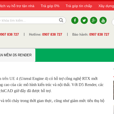
Dịch vụ hỗ trợ tận nhà
Trả góp 0%
Trả góp tín chấp
Xây dựng
0907 838 727
Hotline:
0907 838 727
Bảo hành:
0907 838 727
ẦN MỀM D5 RENDER
a trên UE 4 (
Unreal Engine 4) có hỗ trợ công nghệ RTX mới
ợng cao của các mô hình kiến trúc và nội thất. Với D5 Render, các
rchiCAD giờ đây đã được hỗ trợ.
à trôi chảy trong thời gian thực, cũng như giảm mức tiêu thụ bộ