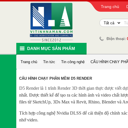
Trang chủ
Điện thoại:
DANH MỤC SẢN PHẨM
Trang chủ
Tin tức
Tin công nghệ
CẤU HÌNH CHẠY PH
CẤU HÌNH CHẠY PHẦN MỀM D5 RENDER
D5 Render là 1 trình Render 3D thời gian thực được viết dự
nhất. Được thiết kế để tạo ra các hình ảnh và video chất lư
files từ SketchUp, 3Ds Max và Revit, Rhino, Blender và A
Tích hợp công nghệ Nvidia DLSS để cải thiện độ chính xác v
nhớ video.