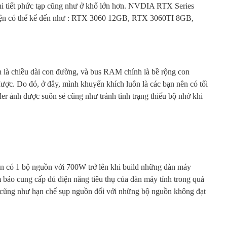
chi tiết phức tạp cũng như ở khổ lớn hơn. NVDIA RTX Series
diện có thể kể đến như : RTX 3060 12GB, RTX 3060TI 8GB,
à chiều dài con đường, và bus RAM chính là bề rộng con
ược. Do đó, ở đây, mình khuyến khích luôn là các bạn nên có tối
nh được suôn sẻ cũng như tránh tình trạng thiếu bộ nhớ khi
ên có 1 bộ nguồn với 700W trở lên khi build những dàn máy
ảm bảo cung cấp đủ điện năng tiêu thụ của dàn máy tính trong quá
ng cũng như hạn chế sụp nguồn đối với những bộ nguồn không đạt