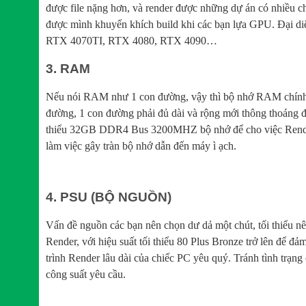
được file nặng hơn, và render được những dự án có nhiều 
được mình khuyến khích build khi các bạn lựa GPU. Đại 
RTX 4070TI, RTX 4080, RTX 4090…
3. RAM
Nếu nói RAM như 1 con đường, vậy thì bộ nhớ RAM chính l
đường, 1 con đường phải đủ dài và rộng mới thông thoáng đ
thiểu 32GB DDR4 Bus 3200MHZ bộ nhớ để cho việc Render ả
làm việc gây tràn bộ nhớ dẫn đến máy ì ạch.
4. PSU (BỘ NGUỒN)
Vấn đề nguồn các bạn nên chọn dư dả một chút, tối thiểu n
Render, với hiệu suất tối thiểu 80 Plus Bronze trở lên để đ
trình Render lâu dài của chiếc PC yêu quý. Tránh tình trạ
công suất yêu cầu.