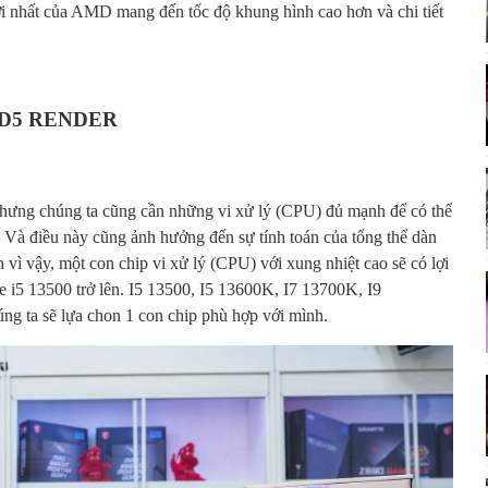
i nhất của AMD mang đến tốc độ khung hình cao hơn và chi tiết
 D5 RENDER
 Nhưng chúng ta cũng cần những vi xử lý (CPU) đủ mạnh để có thể
i. Và điều này cũng ảnh hưởng đến sự tính toán của tổng thể dàn
 vì vậy, một con chip vi xử lý (CPU) với xung nhiệt cao sẽ có lợi
re i5 13500 trở lên. I5 13500, I5 13600K, I7 13700K, I9
ng ta sẽ lựa chon 1 con chip phù hợp với mình.