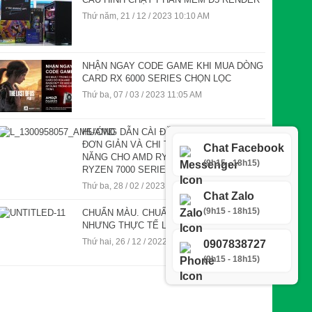
Thứ năm, 21 / 12 / 2023 10:10 AM
NHẬN NGAY CODE GAME KHI MUA DÒNG
CARD RX 6000 SERIES CHỌN LỌC
Thứ ba, 07 / 03 / 2023 11:05 AM
HƯỚNG DẪN CÀI ĐẶT DRIVER AMD CỰC
ĐƠN GIẢN VÀ CHI TIẾT. TỐI ƯU HIỆU
Chat Facebook
NĂNG CHO AMD RYZEN 5000 VÀ AMD
(9h15 - 18h15)
RYZEN 7000 SERIES
Thứ ba, 28 / 02 / 2023 04:26 PM
Chat Zalo
(9h15 - 18h15)
CHUẨN MÀU. CHUẨN MỰC TUYỆT ĐỐI
NHƯNG THỰC TẾ LUÔN TƯƠNG ĐỐI.
Thứ hai, 26 / 12 / 2022 11:26 AM
0907838727
(9h15 - 18h15)