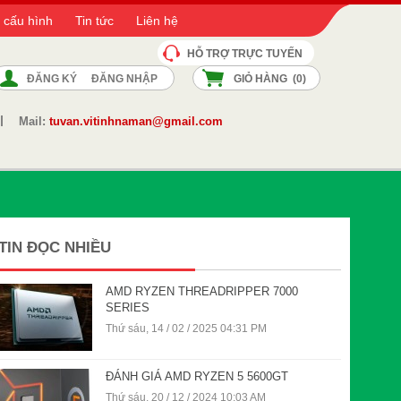
 cấu hình
Tin tức
Liên hệ
HỖ TRỢ TRỰC TUYẾN
ĐĂNG KÝ
ĐĂNG NHẬP
GIỎ HÀNG (
0
)
Mail:
tuvan.vitinhnaman@gmail.com
TIN ĐỌC NHIỀU
AMD RYZEN THREADRIPPER 7000
SERIES
Thứ sáu, 14 / 02 / 2025 04:31 PM
ĐÁNH GIÁ AMD RYZEN 5 5600GT
Thứ sáu, 20 / 12 / 2024 10:03 AM