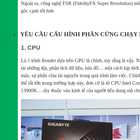
Ngoài ra, công nghệ FSR (FidelityFX Super Resolution) mớ
góc cạnh tốt hơn
YÊU CẦU CẤU HÌNH PHẦN CỨNG CHẠY
1.
1. CPU
Là 1 trình Render dựa trên GPU là chính, tuy rằng là vậy.
tải những tệp, phân tích dữ liệu, bản đồ… một cách kịp thờ
máy, sự phân chia tài nguyên trong quá trình làm việc. Chính
thế rất lớn trong trường hợp này, đơn cử là từ CPU Intel Co
13900K….tùy thuộc vào kinh tế của người tiêu dung mà chú