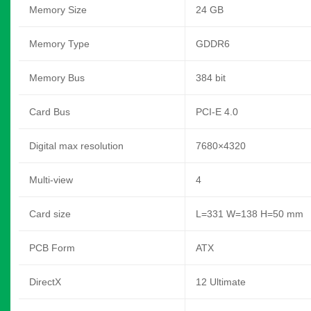
Memory Size
24 GB
Memory Type
GDDR6
Memory Bus
384 bit
Card Bus
PCI-E 4.0
Digital max resolution
7680×4320
Multi-view
4
Card size
L=331 W=138 H=50 mm
PCB Form
ATX
DirectX
12 Ultimate