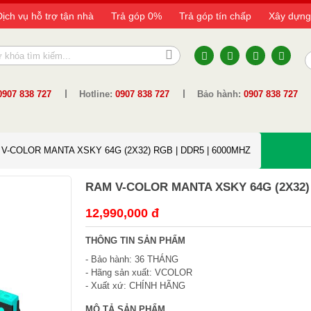
Dịch vụ hỗ trợ tận nhà
Trả góp 0%
Trả góp tín chấp
Xây dựng
0907 838 727
Hotline:
0907 838 727
Bảo hành:
0907 838 727
V-COLOR MANTA XSKY 64G (2X32) RGB | DDR5 | 6000MHZ
RAM V-COLOR MANTA XSKY 64G (2X32) 
12,990,000 đ
THÔNG TIN SẢN PHẨM
- Bảo hành: 36 THÁNG
- Hãng sản xuất: VCOLOR
- Xuất xứ: CHÍNH HÃNG
MÔ TẢ SẢN PHẨM