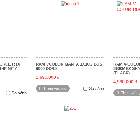
ORCE RTX
RAM VCOLOR MANTA 1X16G BUS
RAM V-COLO
NFINITY –
6000 DDR5
3600MHZ SK
(BLACK)
1,690,000 đ
4,990,000 đ
Thêm vào giỏ
So sánh
So sánh
Thêm vào 