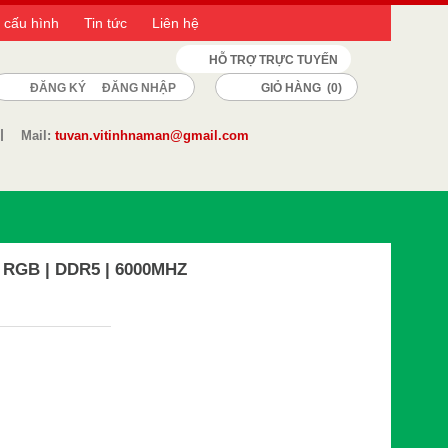
 cấu hình
Tin tức
Liên hệ
HỖ TRỢ TRỰC TUYẾN
ĐĂNG KÝ
ĐĂNG NHẬP
GIỎ HÀNG (
0
)
Mail:
tuvan.vitinhnaman@gmail.com
RGB | DDR5 | 6000MHZ