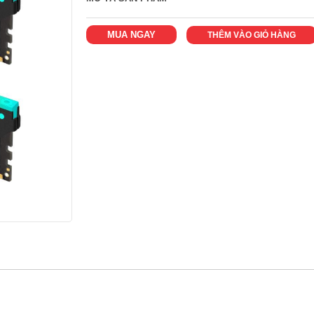
MUA NGAY
THÊM VÀO GIỎ HÀNG