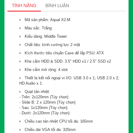
TÍNH NĂNG
BÌNH LUẬN
Mã sản phẩm: Aqual X2-M
Màu sắc: Trắng
Kiểu dáng: Middle Tower
Chất liệu: kính cường lực 2 mặt
Kích thước tiêu chuẩn Case để lắp PSU: ATX
Khe cắm HDD & SDD: 3.5" HDD x1 / 2.5" SSD x2
Khe cắm mở rộng: 4 slot
Thiết bị kết nối ngoại vi I/O: USB 3.0 x 1; USB 2.0 x 2;
HD Audio x 1
Quạt tản nhiệt:
- Trên: 2x120mm (Tùy chọn)
- Slide B: 2 x 120mm (Tùy chọn)
- Sau: 1x120mm (Tùy chọn)
- Dưới: 2x120mm (Tùy chọn)
Chiều cao tản nhiệt CPU tối đa: 165mm
Chiều dài VGA tối đa: 320mm