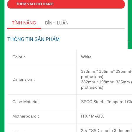
THÊM VÀO GIỎ HÀNG
TÍNH NĂNG
BÌNH LUẬN
THÔNG TIN SẢN PHẨM
Color：
White
370mm * 186mm* 295mm(dept
protrusions)
Dimension：
382mm * 198mm* 335mm (dep
protrusions)
Case Material
SPCC Steel，Tempered Gl
Motherboard：
ITX / M-ATX
2.5〞SSD：up to 3,depends 