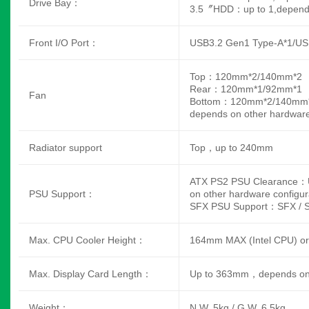
Drive Bay：
3.5〞HDD：up to 1,depends 
Front I/O Port：
USB3.2 Gen1 Type-A*1/US
Top：120mm*2/140mm*2
Rear：120mm*1/92mm*1
Fan
Bottom：120mm*2/140mm
depends on other hardware
Radiator support
Top，up to 240mm
ATX PS2 PSU Clearance：
PSU Support：
on other hardware configur
SFX PSU Support：SFX / 
Max. CPU Cooler Height：
164mm MAX (Intel CPU) 
Max. Display Card Length：
Up to 363mm，depends on o
Weight：
N.W. 5kg / G.W. 6.5kg