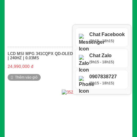
Chat Facebook
(9h15 - 18h15)
LCD MSI MPG 341CQPX QD-OLED – 34 INCH UWQHD QD-OLED
Chat Zalo
| 240HZ | 0.03MS
(9h15 - 18h15)
24,990,000 đ
0907838727
Thêm vào giỏ
So sánh
(9h15 - 18h15)