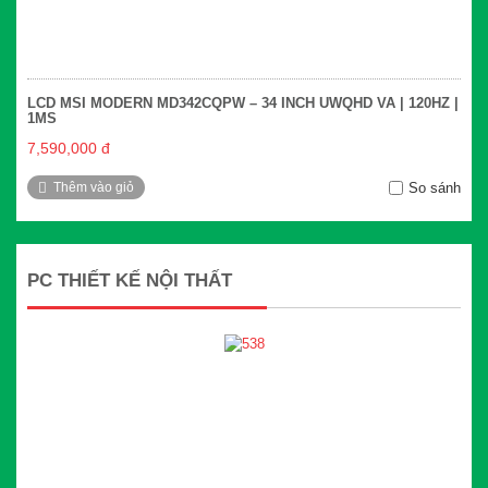
LCD MSI MODERN MD342CQPW – 34 INCH UWQHD VA | 120HZ |
1MS
7,590,000 đ
Thêm vào giỏ
So sánh
PC THIẾT KẾ NỘI THẤT