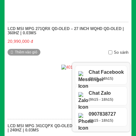
LCD MSI MPG 271QRX QD-OLED – 27 INCH WQHD QD-OLED |
360HZ | 0.03MS
20,990,000 đ
Thêm vào giỏ
So sánh
Chat Facebook
(9h15 - 18h15)
Chat Zalo
(9h15 - 18h15)
0907838727
(9h15 - 18h15)
LCD MSI MPG 341CQPX QD-OLED – 34 INCH UWQHD QD-OLED
| 240HZ | 0.03MS