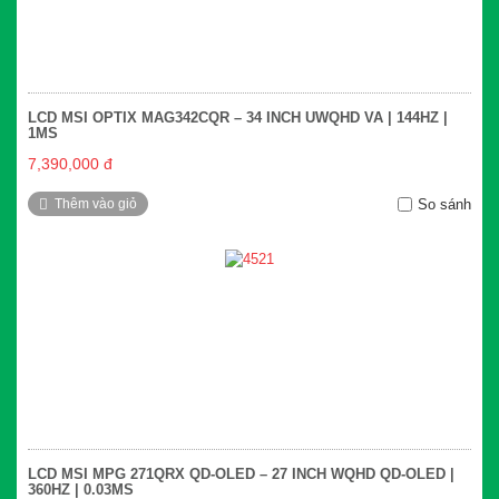
LCD MSI OPTIX MAG342CQR – 34 INCH UWQHD VA | 144HZ |
1MS
7,390,000 đ
Thêm vào giỏ
So sánh
LCD MSI MPG 271QRX QD-OLED – 27 INCH WQHD QD-OLED |
360HZ | 0.03MS