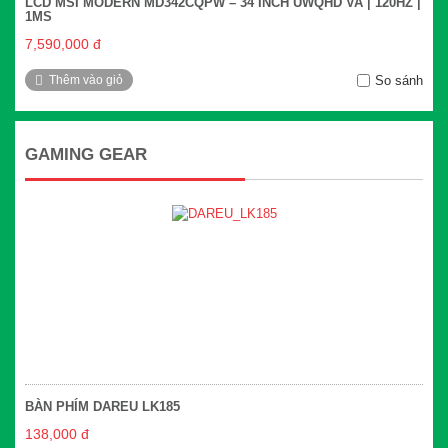
LCD MSI MODERN MD342CQPW – 34 INCH UWQHD VA | 120HZ |
1MS
7,590,000 đ
Thêm vào giỏ
So sánh
GAMING GEAR
BÀN PHÍM DAREU LK185
138,000 đ