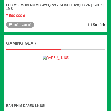
LCD MSI MODERN MD342CQPW – 34 INCH UWQHD VA | 120HZ |
1MS
7,590,000 đ
So sánh
Thêm vào giỏ
GAMING GEAR
BÀN PHÍM DAREU LK185