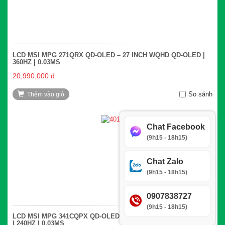
LCD MSI MPG 271QRX QD-OLED – 27 INCH WQHD QD-OLED |
360HZ | 0.03MS
20,990,000 đ
So sánh
Thêm vào giỏ
Chat Facebook
(9h15 - 18h15)
Chat Zalo
(9h15 - 18h15)
0907838727
(9h15 - 18h15)
LCD MSI MPG 341CQPX QD-OLED – 34 INCH UWQHD QD-OLED
| 240HZ | 0.03MS