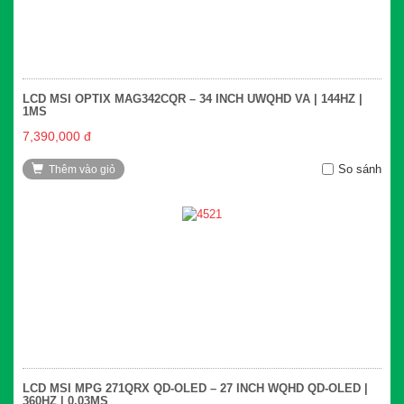
LCD MSI OPTIX MAG342CQR – 34 INCH UWQHD VA | 144HZ |
1MS
7,390,000 đ
So sánh
Thêm vào giỏ
LCD MSI MPG 271QRX QD-OLED – 27 INCH WQHD QD-OLED |
360HZ | 0.03MS