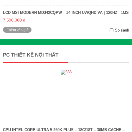
LCD MSI MODERN MD342CQPW – 34 INCH UWQHD VA | 120HZ | 1MS
7,590,000 đ
Thêm vào giỏ
So sánh
PC THIẾT KẾ NỘI THẤT
CPU INTEL CORE ULTRA 5 250K PLUS – 18C/18T – 30MB CACHE –