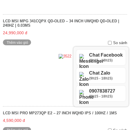
LCD MSI MPG 341CQPX QD-OLED – 34 INCH UWQHD QD-OLED |
240HZ | 0.03MS
24,990,000 đ
Thêm vào giỏ
So sánh
Chat Facebook
(9h15 - 18h15)
Chat Zalo
(9h15 - 18h15)
0907838727
(9h15 - 18h15)
LCD MSI PRO MP273QP E2 – 27 INCH WQHD IPS / 100HZ / 1MS
4,590,000 đ