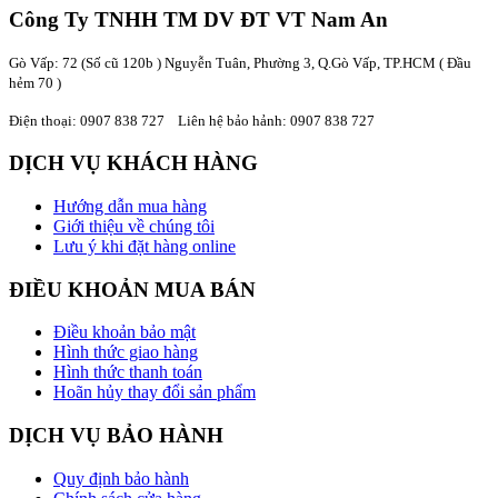
Công Ty TNHH TM DV ĐT VT Nam An
Gò Vấp: 72 (Số cũ 120b ) Nguyễn Tuân, Phường 3, Q.Gò Vấp, TP.HCM
( Đầu
hẻm 70 )
Điện thoại:
0907 838 727
Liên hệ bảo hảnh: 0907 838 727
DỊCH VỤ KHÁCH HÀNG
Hướng dẫn mua hàng
Giới thiệu về chúng tôi
Lưu ý khi đặt hàng online
ĐIỀU KHOẢN MUA BÁN
Điều khoản bảo mật
Hình thức giao hàng
Hình thức thanh toán
Hoãn hủy thay đổi sản phẩm
DỊCH VỤ BẢO HÀNH
Quy định bảo hành