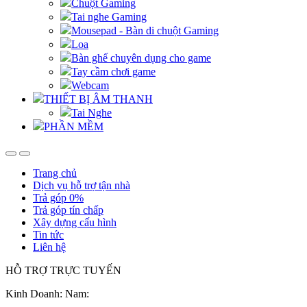
Chuột Gaming
Tai nghe Gaming
Mousepad - Bàn di chuột Gaming
Loa
Bàn ghế chuyên dụng cho game
Tay cầm chơi game
Webcam
THIẾT BỊ ÂM THANH
Tai Nghe
PHẦN MỀM
Trang chủ
Dịch vụ hỗ trợ tận nhà
Trả góp 0%
Trả góp tín chấp
Xây dựng cấu hình
Tin tức
Liên hệ
HỖ TRỢ TRỰC TUYẾN
Kinh Doanh: Nam: