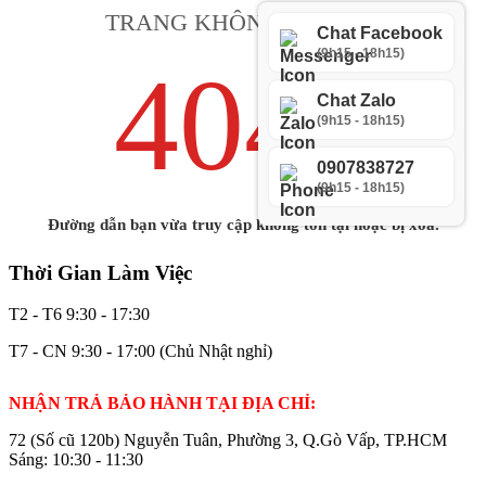
TRANG KHÔNG TỒN TẠI
Chat Facebook
(9h15 - 18h15)
404
Chat Zalo
(9h15 - 18h15)
ERROR
0907838727
(9h15 - 18h15)
Đường dẫn bạn vừa truy cập không tồn tại hoặc bị xóa.
Thời Gian Làm Việc
T2 - T6
9:30 - 17:30
T7 - CN
9:30 - 17:00 (Chủ Nhật nghỉ)
NHẬN TRẢ BẢO HÀNH TẠI ĐỊA CHỈ:
72 (Số cũ 120b) Nguyễn Tuân, Phường 3, Q.Gò Vấp, TP.HCM
Sáng: 10:30 - 11:30