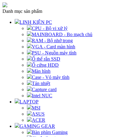
Danh mục sản phẩm
LINH KIỆN PC
CPU - Bộ vi xử lý
MAINBOARD - Bo mạch chủ
RAM - Bộ nhớ trong
VGA - Card màn hình
PSU - Nguồn máy tính
Ổ thể rắn SSD
Ổ cứng HDD
Màn hình
Case - Vỏ máy tính
Tản nhiệt
Capture card
Intel NUC
LAPTOP
MSI
ASUS
ACER
GAMING GEAR
Bàn phím Gaming