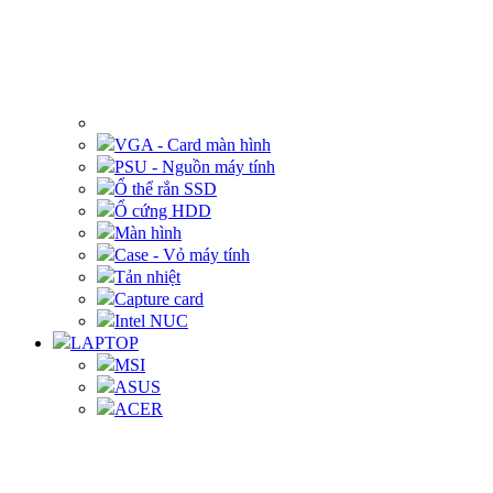
VGA - Card màn hình
PSU - Nguồn máy tính
Ổ thể rắn SSD
Ổ cứng HDD
Màn hình
Case - Vỏ máy tính
Tản nhiệt
Capture card
Intel NUC
LAPTOP
MSI
ASUS
ACER