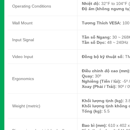
Nhiệt độ:
32°F to 104°F 
Operating Conditions
Độ ẩm (không ngưng tụ
Wall Mount
Tương Thích VESA:
100
Tần số Ngang:
30 ~ 268
Input Signal
Tần số Dọc:
48 ~ 240Hz
Video Input
Đồng bộ kỹ thuật số:
TM
Điều chỉnh độ cao (mm)
Quay:
30º
Ergonomics
Nghiêng (Tiến / lùi):
-5º 
Xoay (Phải / Trái):
90º / 0
Khối lượng tịnh (kg):
3.
Weight (metric)
Khối lượng tịnh không 
Tổng (kg):
5.5
Bao bì (mm):
610 x 402 x