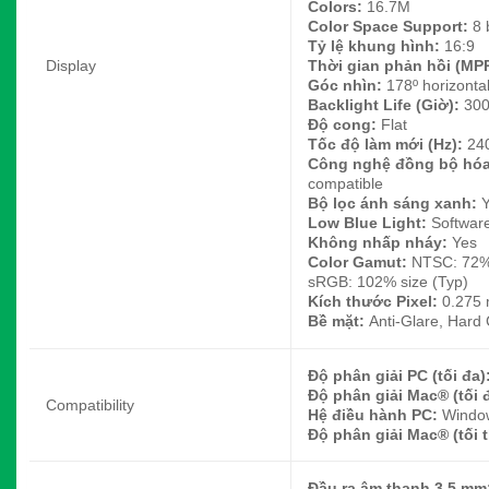
Colors:
16.7M
Color Space Support:
8 
Tỷ lệ khung hình:
16:9
Display
Thời gian phản hồi (MP
Góc nhìn:
178º horizontal
Backlight Life (Giờ):
300
Độ cong:
Flat
Tốc độ làm mới (Hz):
24
Công nghệ đồng bộ hóa
compatible
Bộ lọc ánh sáng xanh:
Low Blue Light:
Software
Không nhấp nháy:
Yes
Color Gamut:
NTSC: 72% 
sRGB: 102% size (Typ)
Kích thước Pixel:
0.275 
Bề mặt:
Anti-Glare, Hard
Độ phân giải PC (tối đa)
Độ phân giải Mac® (tối 
Compatibility
Hệ điều hành PC:
Window
Độ phân giải Mac® (tối 
Đầu ra âm thanh 3,5 mm