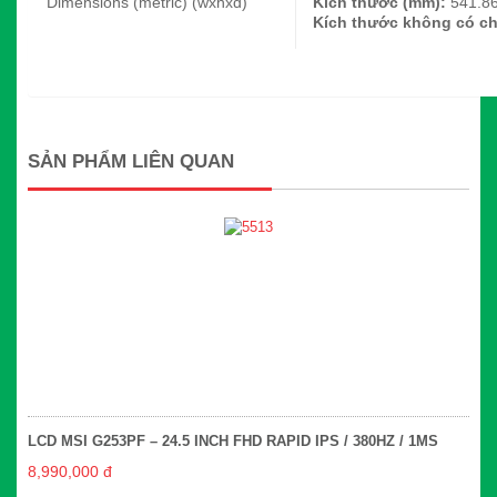
Dimensions (metric) (wxhxd)
Kích thước (mm):
541.86
Kích thước không có c
SẢN PHẨM LIÊN QUAN
LCD MSI G253PF – 24.5 INCH FHD RAPID IPS / 380HZ / 1MS
8,990,000 đ