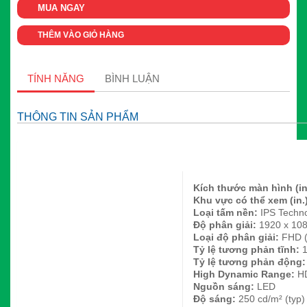
MUA NGAY
THÊM VÀO GIỎ HÀNG
TÍNH NĂNG
BÌNH LUẬN
THÔNG TIN SẢN PHẨM
Kích thước màn hình (in
Khu vực có thể xem (in.
Loại tấm nền:
IPS Techn
Độ phân giải:
1920 x 10
Loại độ phân giải:
FHD (
Tỷ lệ tương phản tĩnh:
1
Tỷ lệ tương phản động
High Dynamic Range:
H
Nguồn sáng:
LED
Độ sáng:
250 cd/m² (typ)