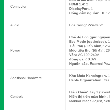
HDMI 1.4:
2
Connector
DisplayPort:
1
Cổng cắm nguồn:
DC So
Audio
Loa trong:
2Watts x2
Chế độ Eco (giữ nguyên
Eco Mode (optimized):
Tiêu thụ (điển hình):
25
Power
Mức tiêu thụ (tối đa):
2
Vôn:
AC 100-240V
đứng gần:
0.3W
Nguồn cấp:
External Pow
Khe khóa Kensington:
1
Additional Hardware
Cable Organization:
Yes
Điều khiển:
Key 1 (favori
Controls
Hiển thị trên màn hình:
Manual Image Adjust, Se