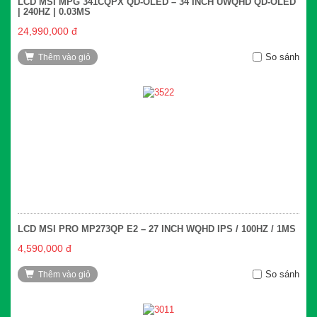
LCD MSI MPG 341CQPX QD-OLED – 34 INCH UWQHD QD-OLED
| 240HZ | 0.03MS
24,990,000 đ
So sánh
Thêm vào giỏ
LCD MSI PRO MP273QP E2 – 27 INCH WQHD IPS / 100HZ / 1MS
4,590,000 đ
So sánh
Thêm vào giỏ