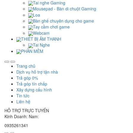
Tai nghe Gaming
Mousepad - Bàn di chuột Gaming
Loa
Bàn ghế chuyên dụng cho game
Tay cầm chơi game
Webcam
THIẾT BỊ ÂM THANH
Tai Nghe
PHẦN MỀM
Trang chủ
Dịch vụ hỗ trợ tận nhà
Trả góp 0%
Trả góp tín chấp
Xây dựng cấu hình
Tin tức
Liên hệ
HỖ TRỢ TRỰC TUYẾN
Kinh Doanh: Nam:
0935261341