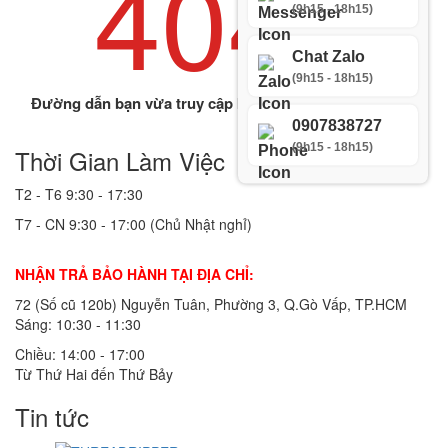
404
(9h15 - 18h15)
Chat Zalo
ERROR
(9h15 - 18h15)
Đường dẫn bạn vừa truy cập không tồn tại hoặc bị xóa.
0907838727
(9h15 - 18h15)
Thời Gian Làm Việc
T2 - T6
9:30 - 17:30
T7 - CN
9:30 - 17:00 (Chủ Nhật nghỉ)
NHẬN TRẢ BẢO HÀNH TẠI ĐỊA CHỈ:
72 (Số cũ 120b) Nguyễn Tuân, Phường 3, Q.Gò Vấp, TP.HCM
Sáng: 10:30 - 11:30
Chiều: 14:00 - 17:00
Từ Thứ Hai đến Thứ Bảy
Tin tức