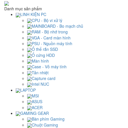
Danh mục sản phẩm
LINH KIỆN PC
CPU - Bộ vi xử lý
MAINBOARD - Bo mạch chủ
RAM - Bộ nhớ trong
VGA - Card màn hình
PSU - Nguồn máy tính
Ổ thể rắn SSD
Ổ cứng HDD
Màn hình
Case - Vỏ máy tính
Tản nhiệt
Capture card
Intel NUC
LAPTOP
MSI
ASUS
ACER
GAMING GEAR
Bàn phím Gaming
Chuột Gaming