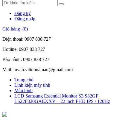
Đăng ký
Đăng nhập
Giỏ hàng (
0
)
Điện thoại:
0907 838 727
Hotline:
0907 838 727
Bảo hành:
0907 838 727
Mail:
tuvan.vitinhnaman@gmail.com
Trang chủ
Linh kiện máy tính
Màn hình
LCD Samsung Essential Monitor S3 S32GF
LS22F320GAEXXV – 22 inch FHD IPS / 120Hz