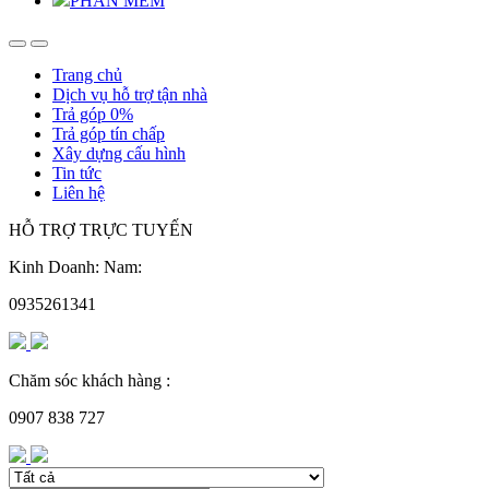
PHẦN MỀM
Trang chủ
Dịch vụ hỗ trợ tận nhà
Trả góp 0%
Trả góp tín chấp
Xây dựng cấu hình
Tin tức
Liên hệ
HỖ TRỢ TRỰC TUYẾN
Kinh Doanh: Nam:
0935261341
Chăm sóc khách hàng :
0907 838 727