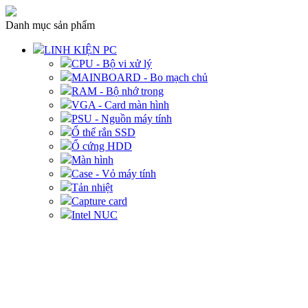
Danh mục sản phẩm
LINH KIỆN PC
CPU - Bộ vi xử lý
MAINBOARD - Bo mạch chủ
RAM - Bộ nhớ trong
VGA - Card màn hình
PSU - Nguồn máy tính
Ổ thể rắn SSD
Ổ cứng HDD
Màn hình
Case - Vỏ máy tính
Tản nhiệt
Capture card
Intel NUC