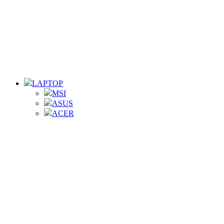
LAPTOP
MSI
ASUS
ACER