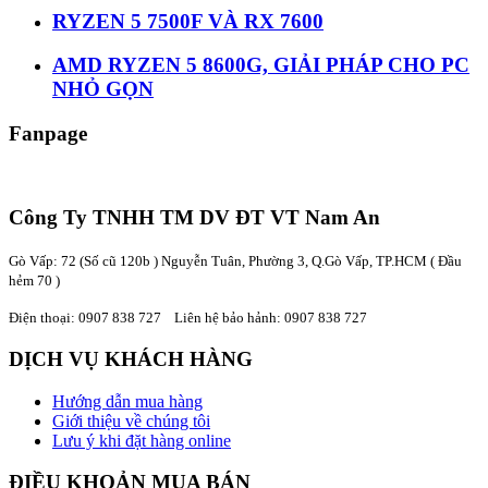
RYZEN 5 7500F VÀ RX 7600
AMD RYZEN 5 8600G, GIẢI PHÁP CHO PC
NHỎ GỌN
Fanpage
Công Ty TNHH TM DV ĐT VT Nam An
Gò Vấp: 72 (Số cũ 120b ) Nguyễn Tuân, Phường 3, Q.Gò Vấp, TP.HCM
( Đầu
hẻm 70 )
Điện thoại:
0907 838 727
Liên hệ bảo hảnh: 0907 838 727
DỊCH VỤ KHÁCH HÀNG
Hướng dẫn mua hàng
Giới thiệu về chúng tôi
Lưu ý khi đặt hàng online
ĐIỀU KHOẢN MUA BÁN