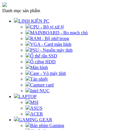
Danh mục sản phẩm
LINH KIỆN PC
CPU - Bộ vi xử lý
MAINBOARD - Bo mạch chủ
RAM - Bộ nhớ trong
VGA - Card màn hình
PSU - Nguồn máy tính
Ổ thể rắn SSD
Ổ cứng HDD
Màn hình
Case - Vỏ máy tính
Tản nhiệt
Capture card
Intel NUC
LAPTOP
MSI
ASUS
ACER
GAMING GEAR
Bàn phím Gaming