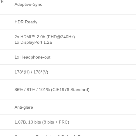
TE
Adaptive-Sync
HDR Ready
2x HDMI™ 2.0b (FHD@240Hz)
1x DisplayPort 1.2a
1x Headphone-out
178°(H) / 178°(V)
86% / 81% / 101% (CIE1976 Standard)
Anti-glare
1.07B, 10 bits (8 bits + FRC)