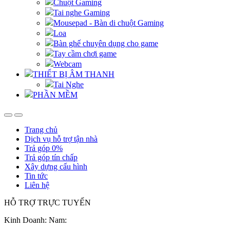
Chuột Gaming
Tai nghe Gaming
Mousepad - Bàn di chuột Gaming
Loa
Bàn ghế chuyên dụng cho game
Tay cầm chơi game
Webcam
THIẾT BỊ ÂM THANH
Tai Nghe
PHẦN MỀM
Trang chủ
Dịch vụ hỗ trợ tận nhà
Trả góp 0%
Trả góp tín chấp
Xây dựng cấu hình
Tin tức
Liên hệ
HỖ TRỢ TRỰC TUYẾN
Kinh Doanh: Nam: