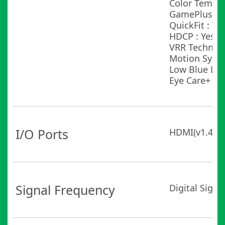
Color Temp. 
GamePlus : Y
QuickFit : Ye
HDCP : Yes, 1
VRR Technolo
Motion Sync 
Low Blue Ligh
Eye Care+ Te
I/O Ports
HDMI(v1.4) x
Signal Frequency
Digital Signa