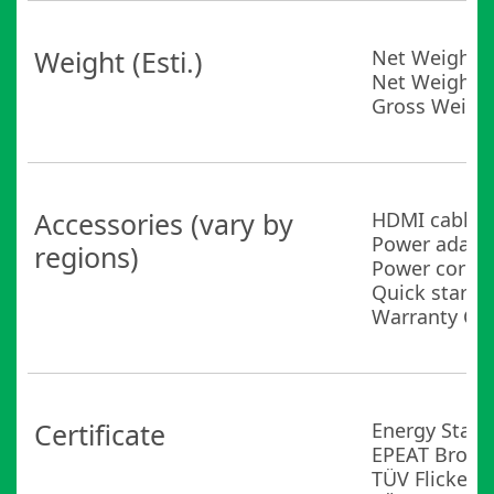
Weight (Esti.)
Net Weight : 
Net Weight wi
Gross Weight 
Accessories (vary by
HDMI cable
Power adapt
regions)
Power cord
Quick start 
Warranty Ca
Certificate
Energy Star
EPEAT Bronz
TÜV Flicker-f