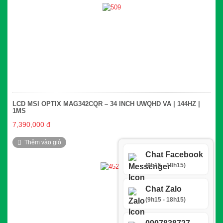
LCD MSI OPTIX MAG342CQR – 34 INCH UWQHD VA | 144HZ |
1MS
7,390,000 đ
Thêm vào giỏ
So sánh
Chat Facebook
(9h15 - 18h15)
Chat Zalo
(9h15 - 18h15)
0907838727