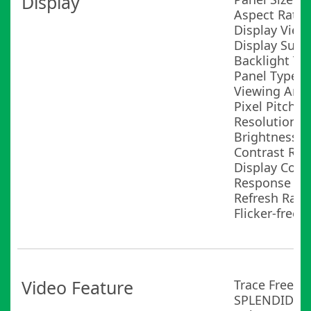
Display
Aspect Ratio 
Display View
Display Surf
Backlight Ty
Panel Type : 
Viewing Angl
Pixel Pitch 
Resolution :
Brightness (
Contrast Rati
Display Color
Response Ti
Refresh Rate
Flicker-free :
Video Feature
Trace Free T
SPLENDID Tec