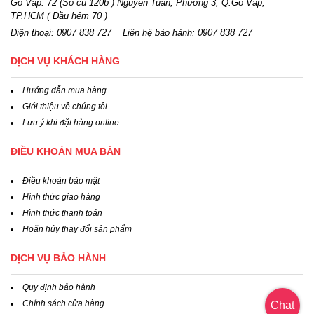
Gò Vấp: 72 (Số cũ 120b ) Nguyễn Tuân, Phường 3, Q.Gò Vấp,
TP.HCM
( Đầu hẻm 70 )
Điện thoại:
0907 838 727
Liên hệ bảo hảnh: 0907 838 727
DỊCH VỤ KHÁCH HÀNG
Hướng dẫn mua hàng
Giới thiệu về chúng tôi
Lưu ý khi đặt hàng online
ĐIỀU KHOẢN MUA BÁN
Điều khoản bảo mật
Hình thức giao hàng
Hình thức thanh toán
Hoãn hủy thay đổi sản phẩm
DỊCH VỤ BẢO HÀNH
Quy định bảo hành
Chính sách cửa hàng
Chat