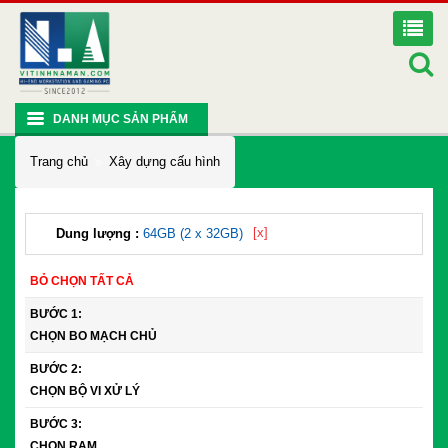
DANH MỤC SẢN PHẨM
Trang chủ
Xây dựng cấu hình
[x]
Dung lượng :
64GB (2 x 32GB)
BỎ CHỌN TẤT CẢ
BƯỚC 1:
CHỌN BO MẠCH CHỦ
BƯỚC 2:
CHỌN BỘ VI XỬ LÝ
BƯỚC 3:
CHỌN RAM