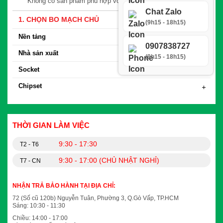
Không có sản phẩm phù hợp với yêu cầu tìm kiếm
Chat Zalo
1. CHỌN BO MẠCH CHỦ
(9h15 - 18h15)
Nền tảng
0907838727
Nhà sản xuất
(9h15 - 18h15)
Socket
Chipset
THỜI GIAN LÀM VIỆC
9:30 - 17:30
T2 - T6
9:30 - 17:00 (CHỦ NHẬT NGHỈ)
T7 - CN
NHẬN TRẢ BẢO HÀNH TẠI ĐỊA CHỈ:
72 (Số cũ 120b) Nguyễn Tuân, Phường 3, Q.Gò Vấp, TP.HCM
Sáng: 10:30 - 11:30
Chiều: 14:00 - 17:00