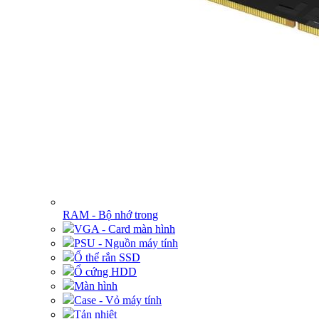
RAM - Bộ nhớ trong
VGA - Card màn hình
PSU - Nguồn máy tính
Ổ thể rắn SSD
Ổ cứng HDD
Màn hình
Case - Vỏ máy tính
Tản nhiệt