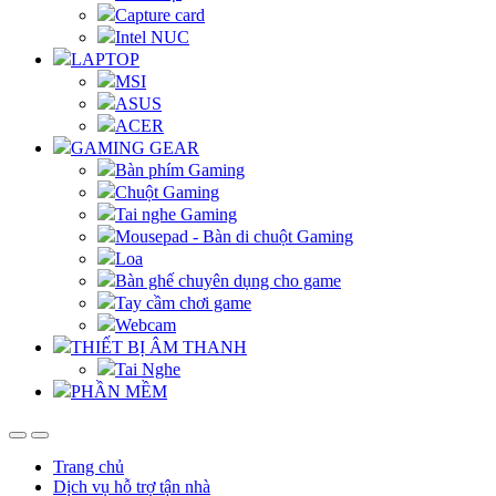
Capture card
Intel NUC
LAPTOP
MSI
ASUS
ACER
GAMING GEAR
Bàn phím Gaming
Chuột Gaming
Tai nghe Gaming
Mousepad - Bàn di chuột Gaming
Loa
Bàn ghế chuyên dụng cho game
Tay cầm chơi game
Webcam
THIẾT BỊ ÂM THANH
Tai Nghe
PHẦN MỀM
Trang chủ
Dịch vụ hỗ trợ tận nhà