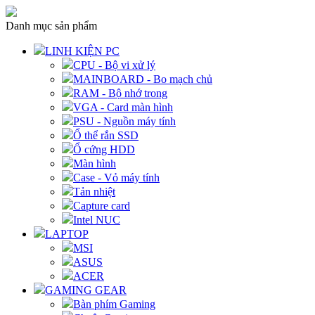
Danh mục sản phẩm
LINH KIỆN PC
CPU - Bộ vi xử lý
MAINBOARD - Bo mạch chủ
RAM - Bộ nhớ trong
VGA - Card màn hình
PSU - Nguồn máy tính
Ổ thể rắn SSD
Ổ cứng HDD
Màn hình
Case - Vỏ máy tính
Tản nhiệt
Capture card
Intel NUC
LAPTOP
MSI
ASUS
ACER
GAMING GEAR
Bàn phím Gaming