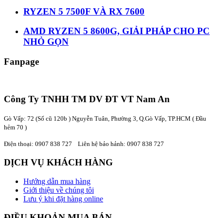
RYZEN 5 7500F VÀ RX 7600
AMD RYZEN 5 8600G, GIẢI PHÁP CHO PC
NHỎ GỌN
Fanpage
Công Ty TNHH TM DV ĐT VT Nam An
Gò Vấp: 72 (Số cũ 120b ) Nguyễn Tuân, Phường 3, Q.Gò Vấp, TP.HCM
( Đầu
hẻm 70 )
Điện thoại:
0907 838 727
Liên hệ bảo hảnh: 0907 838 727
DỊCH VỤ KHÁCH HÀNG
Hướng dẫn mua hàng
Giới thiệu về chúng tôi
Lưu ý khi đặt hàng online
ĐIỀU KHOẢN MUA BÁN