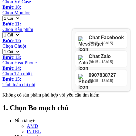
Chọn Vỏ Case
Bước 10:
Chọn Monitor
Bước 11:
Chọn Bàn phím
Chat Facebook
Bước 12:
(9h15 - 18h15)
Chọn Chuột
Chat Zalo
Bước 13:
(9h15 - 18h15)
Chọn HeadPhone
Bước 14:
Chọn Tản nhiệt
0907838727
Bước 15:
(9h15 - 18h15)
Tính toán chi phí
Không có sản phẩm phù hợp với yêu cầu tìm kiếm
1. Chọn Bo mạch chủ
Nền tảng
+
AMD
INTEL