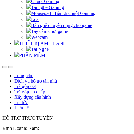
Chuột Gaming
Tai nghe Gaming
Mousepad - Bàn di chuột Gaming
Loa
Bàn ghế chuyên dụng cho game
Tay cầm chơi game
Webcam
THIẾT BỊ ÂM THANH
Tai Nghe
PHẦN MỀM
Trang chủ
Dịch vụ hỗ trợ tận nhà
Trả góp 0%
Trả góp tín chấp
Xây dựng cấu hình
Tin tức
Liên hệ
HỖ TRỢ TRỰC TUYẾN
Kinh Doanh: Nam: