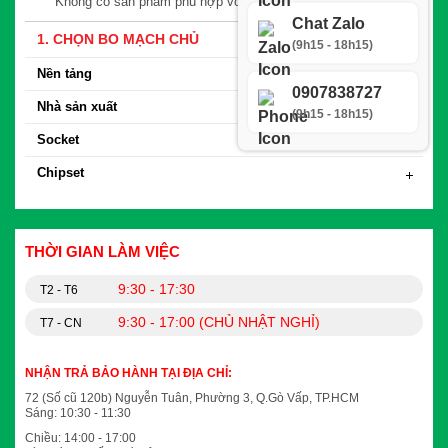
Không có sản phẩm phù hợp với yêu cầu tìm kiếm
Chat Zalo
1. CHỌN BO MẠCH CHỦ
(9h15 - 18h15)
Nền tảng
0907838727
Nhà sản xuất
(9h15 - 18h15)
Socket
Chipset
THỜI GIAN LÀM VIỆC
9:30 - 17:30
T2 - T6
9:30 - 17:00 (CHỦ NHẬT NGHỈ)
T7 - CN
NHẬN TRẢ BẢO HÀNH TẠI ĐỊA CHỈ:
72 (Số cũ 120b) Nguyễn Tuân, Phường 3, Q.Gò Vấp, TP.HCM
Sáng: 10:30 - 11:30
Chiều: 14:00 - 17:00