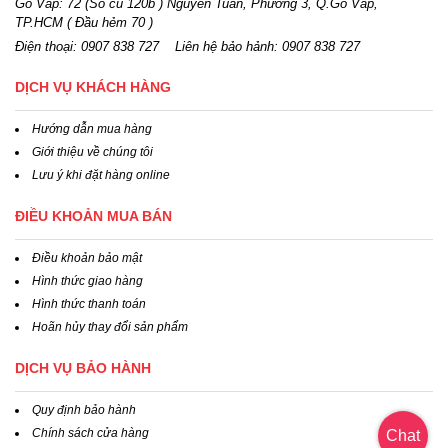
Gò Vấp: 72 (Số cũ 120b ) Nguyễn Tuân, Phường 3, Q.Gò Vấp,
TP.HCM
( Đầu hẻm 70 )
Điện thoại:
0907 838 727
Liên hệ bảo hảnh: 0907 838 727
DỊCH VỤ KHÁCH HÀNG
Hướng dẫn mua hàng
Giới thiệu về chúng tôi
Lưu ý khi đặt hàng online
ĐIỀU KHOẢN MUA BÁN
Điều khoản bảo mật
Hình thức giao hàng
Hình thức thanh toán
Hoãn hủy thay đổi sản phẩm
DỊCH VỤ BẢO HÀNH
Quy định bảo hành
Chính sách cửa hàng
Chat