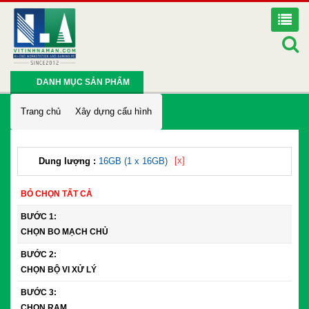
DANH MỤC SẢN PHẨM
Trang chủ
Xây dựng cấu hình
[x]
Dung lượng :
16GB (1 x 16GB)
BỎ CHỌN TẤT CẢ
BƯỚC 1:
CHỌN BO MẠCH CHỦ
BƯỚC 2:
CHỌN BỘ VI XỬ LÝ
BƯỚC 3:
CHỌN RAM