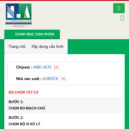
DANH MỤC SẢN PHẨM
Trang chủ
Xây dựng cấu hình
[x]
Chipset :
AMD X670
[x]
Nhà sản xuất :
ASROCK
BỎ CHỌN TẤT CẢ
BƯỚC 1:
CHỌN BO MẠCH CHỦ
BƯỚC 2:
CHỌN BỘ VI XỬ LÝ