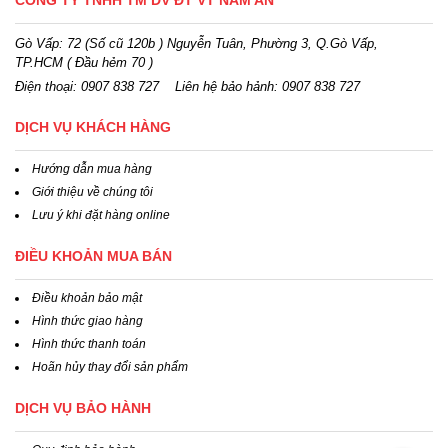
CÔNG TY TNHH TM DV ĐT VT NAM AN
Gò Vấp: 72 (Số cũ 120b ) Nguyễn Tuân, Phường 3, Q.Gò Vấp,
TP.HCM
( Đầu hẻm 70 )
Điện thoại:
0907 838 727
Liên hệ bảo hảnh: 0907 838 727
DỊCH VỤ KHÁCH HÀNG
Hướng dẫn mua hàng
Giới thiệu về chúng tôi
Lưu ý khi đặt hàng online
ĐIỀU KHOẢN MUA BÁN
Điều khoản bảo mật
Hình thức giao hàng
Hình thức thanh toán
Hoãn hủy thay đổi sản phẩm
DỊCH VỤ BẢO HÀNH