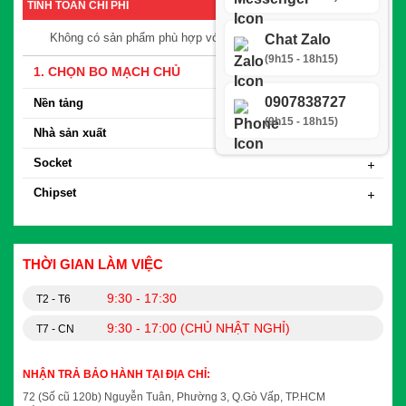
TÍNH TOÁN CHI PHÍ
Chat Zalo
Không có sản phẩm phù hợp với yêu cầu tìm kiếm
(9h15 - 18h15)
1. CHỌN BO MẠCH CHỦ
0907838727
Nền tảng
(9h15 - 18h15)
Nhà sản xuất
Socket
Chipset
THỜI GIAN LÀM VIỆC
9:30 - 17:30
T2 - T6
9:30 - 17:00 (CHỦ NHẬT NGHỈ)
T7 - CN
NHẬN TRẢ BẢO HÀNH TẠI ĐỊA CHỈ:
72 (Số cũ 120b) Nguyễn Tuân, Phường 3, Q.Gò Vấp, TP.HCM