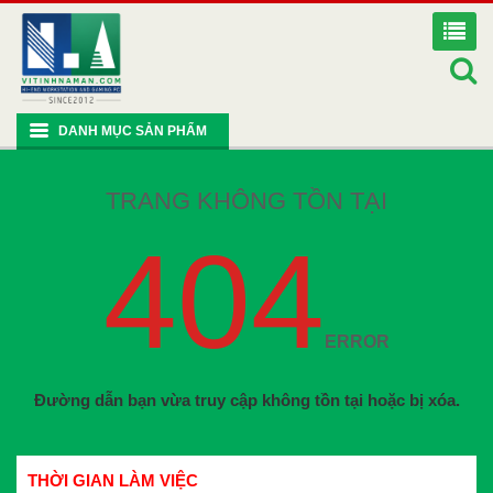
DANH MỤC SẢN PHẨM
TRANG KHÔNG TỒN TẠI
404
ERROR
Đường dẫn bạn vừa truy cập không tồn tại hoặc bị xóa.
THỜI GIAN LÀM VIỆC