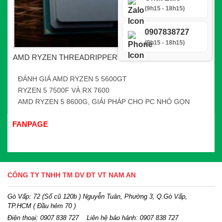
(9h15 - 18h15)
0907838727
(9h15 - 18h15)
AMD RYZEN THREADRIPPER 7000 SERIES
ĐÁNH GIÁ AMD RYZEN 5 5600GT
RYZEN 5 7500F VÀ RX 7600
AMD RYZEN 5 8600G, GIẢI PHÁP CHO PC NHỎ GỌN
FANPAGE
CÔNG TY TNHH TM DV ĐT VT NAM AN
Gò Vấp: 72 (Số cũ 120b ) Nguyễn Tuân, Phường 3, Q.Gò Vấp,
TP.HCM
( Đầu hẻm 70 )
Điện thoại:
0907 838 727
Liên hệ bảo hảnh: 0907 838 727