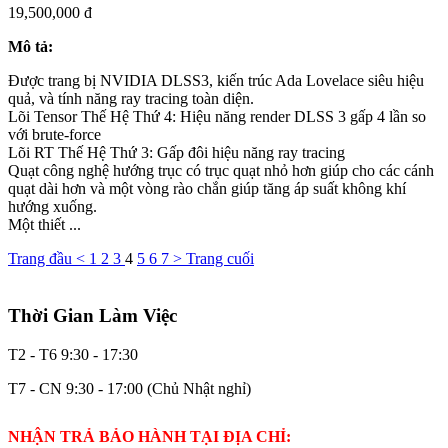
19,500,000 đ
Mô tả:
Được trang bị NVIDIA DLSS3, kiến trúc Ada Lovelace siêu hiệu
quả, và tính năng ray tracing toàn diện.
Lõi Tensor Thế Hệ Thứ 4: Hiệu năng render DLSS 3 gấp 4 lần so
với brute-force
Lõi RT Thế Hệ Thứ 3: Gấp đôi hiệu năng ray tracing
Quạt công nghệ hướng trục có trục quạt nhỏ hơn giúp cho các cánh
quạt dài hơn và một vòng rào chắn giúp tăng áp suất không khí
hướng xuống.
Một thiết ...
Trang đầu
<
1
2
3
4
5
6
7
>
Trang cuối
Thời Gian Làm Việc
T2 - T6
9:30 - 17:30
T7 - CN
9:30 - 17:00 (Chủ Nhật nghỉ)
NHẬN TRẢ BẢO HÀNH TẠI ĐỊA CHỈ: