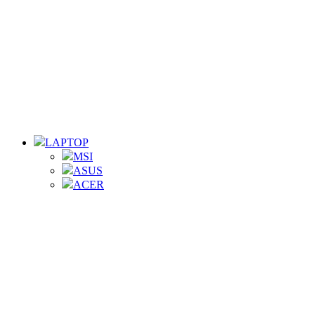
LAPTOP
MSI
ASUS
ACER