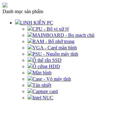
Danh mục sản phẩm
LINH KIỆN PC
CPU - Bộ vi xử lý
MAINBOARD - Bo mạch chủ
RAM - Bộ nhớ trong
VGA - Card màn hình
PSU - Nguồn máy tính
Ổ thể rắn SSD
Ổ cứng HDD
Màn hình
Case - Vỏ máy tính
Tản nhiệt
Capture card
Intel NUC