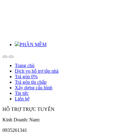
PHẦN MỀM
Trang chủ
Dịch vụ hỗ trợ tận nhà
Trả góp 0%
Trả góp tín chấp
Xây dựng cấu hình
Tin tức
Liên hệ
HỖ TRỢ TRỰC TUYẾN
Kinh Doanh: Nam:
0935261341