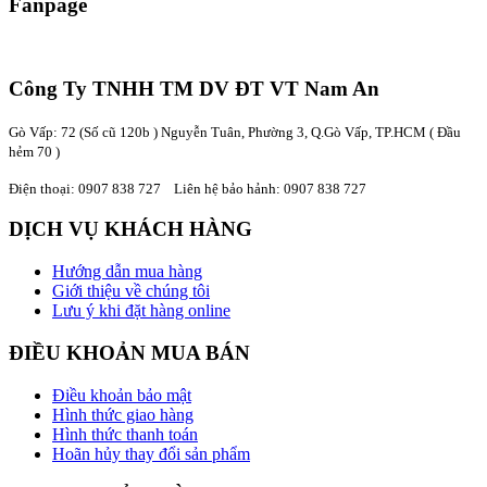
Fanpage
Công Ty TNHH TM DV ĐT VT Nam An
Gò Vấp: 72 (Số cũ 120b ) Nguyễn Tuân, Phường 3, Q.Gò Vấp, TP.HCM
( Đầu
hẻm 70 )
Điện thoại:
0907 838 727
Liên hệ bảo hảnh: 0907 838 727
DỊCH VỤ KHÁCH HÀNG
Hướng dẫn mua hàng
Giới thiệu về chúng tôi
Lưu ý khi đặt hàng online
ĐIỀU KHOẢN MUA BÁN
Điều khoản bảo mật
Hình thức giao hàng
Hình thức thanh toán
Hoãn hủy thay đổi sản phẩm