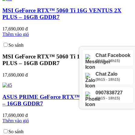
MSI GeForce RTX™ 5060 Ti 16G VENTUS 2X
PLUS – 16GB GDDR7
17,690,000 đ
Thêm vào giỏ
So sánh
Chat Facebook
MSI GeForce RTX™ 5060 Ti 16G VENTUS 2X
(9h15 - 18h15)
PLUS – 16GB GDDR7
Chat Zalo
17,690,000 đ
(9h15 - 18h15)
0907838727
ASUS PRIME GeForce RTX™ 5060 Ti OC Edition
(9h15 - 18h15)
– 16GB GDDR7
17,690,000 đ
Thêm vào giỏ
So sánh