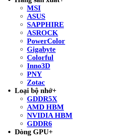
MSI
ASUS
SAPPHIRE
ASROCK
PowerColor
Gigabyte
Colorful
Inno3D
PNY
Zotac
Loại bộ nhớ
+
GDDR5X
AMD HBM
NVIDIA HBM
GDDR6
Dòng GPU
+