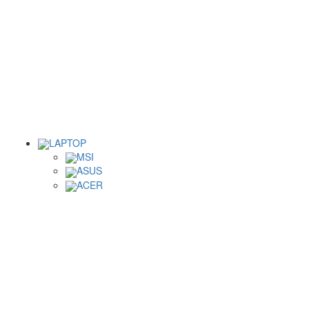
LAPTOP
MSI
ASUS
ACER