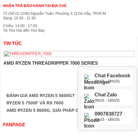
NHẬN TRẢ BẢO HÀNH TẠI ĐỊA CHỈ:
72 (Số cũ 120b) Nguyễn Tuân, Phường 3, Q.Gò Vấp, TP.HCM
Sáng: 10:30 - 11:30
Chiều: 14:00 - 17:00
Từ Thứ Hai đến Thứ Bảy
TIN TỨC
AMD RYZEN THREADRIPPER 7000 SERIES
Chat Facebook
(9h15 - 18h15)
Chat Zalo
ĐÁNH GIÁ AMD RYZEN 5 5600GT
(9h15 - 18h15)
RYZEN 5 7500F VÀ RX 7600
AMD RYZEN 5 8600G, GIẢI PHÁP CHO PC NHỎ GỌN
0907838727
(9h15 - 18h15)
FANPAGE