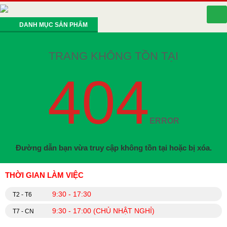
DANH MỤC SẢN PHẨM
TRANG KHÔNG TỒN TẠI
404
ERROR
Đường dẫn bạn vừa truy cập không tồn tại hoặc bị xóa.
THỜI GIAN LÀM VIỆC
9:30 - 17:30
T2 - T6
9:30 - 17:00 (CHỦ NHẬT NGHỈ)
T7 - CN