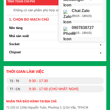
TÍNH TOÁN CHI PHÍ
Chat Zalo
Không có sản phẩm phù hợp với yêu cầu tìm kiếm
(9h15 - 18h15)
1. CHỌN BO MẠCH CHỦ
0907838727
Nền tảng
(9h15 - 18h15)
Nhà sản xuất
Socket
Chipset
THỜI GIAN LÀM VIỆC
9:30 - 17:30
T2 - T6
9:30 - 17:00 (CHỦ NHẬT NGHỈ)
T7 - CN
NHẬN TRẢ BẢO HÀNH TẠI ĐỊA CHỈ:
72 (Số cũ 120b) Nguyễn Tuân, Phường 3, Q.Gò Vấp, TP.HCM