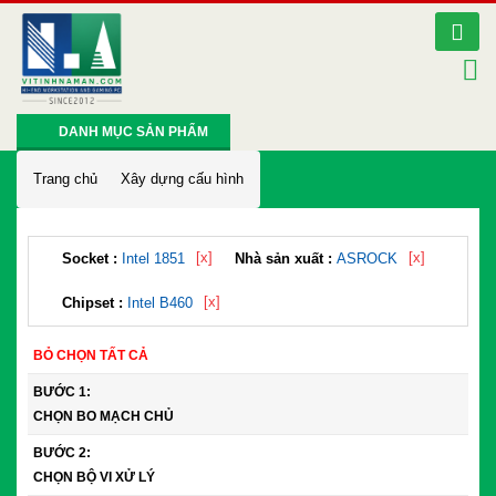
DANH MỤC SẢN PHẨM
Trang chủ
Xây dựng cấu hình
[x]
[x]
Socket :
Intel 1851
Nhà sản xuất :
ASROCK
[x]
Chipset :
Intel B460
BỎ CHỌN TẤT CẢ
BƯỚC 1:
CHỌN BO MẠCH CHỦ
BƯỚC 2:
CHỌN BỘ VI XỬ LÝ