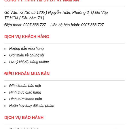
CÔNG TY TNHH TM DV ĐT VT NAM AN
Gò Vấp: 72 (Số cũ 120b ) Nguyễn Tuân, Phường 3, Q.Gò Vấp,
TP.HCM
( Đầu hẻm 70 )
Điện thoại:
0907 838 727
Liên hệ bảo hảnh: 0907 838 727
DỊCH VỤ KHÁCH HÀNG
Hướng dẫn mua hàng
Giới thiệu về chúng tôi
Lưu ý khi đặt hàng online
ĐIỀU KHOẢN MUA BÁN
Điều khoản bảo mật
Hình thức giao hàng
Hình thức thanh toán
Hoãn hủy thay đổi sản phẩm
DỊCH VỤ BẢO HÀNH