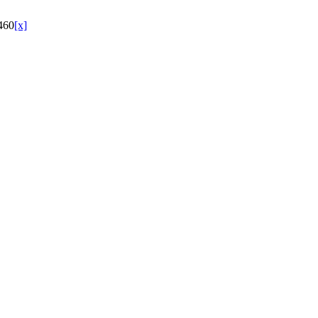
460
[x]