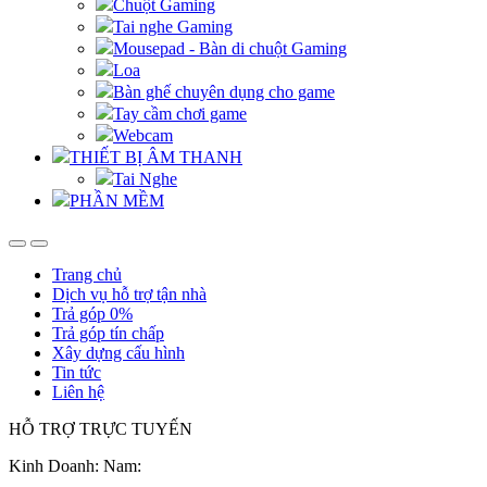
Chuột Gaming
Tai nghe Gaming
Mousepad - Bàn di chuột Gaming
Loa
Bàn ghế chuyên dụng cho game
Tay cầm chơi game
Webcam
THIẾT BỊ ÂM THANH
Tai Nghe
PHẦN MỀM
Trang chủ
Dịch vụ hỗ trợ tận nhà
Trả góp 0%
Trả góp tín chấp
Xây dựng cấu hình
Tin tức
Liên hệ
HỖ TRỢ TRỰC TUYẾN
Kinh Doanh: Nam: