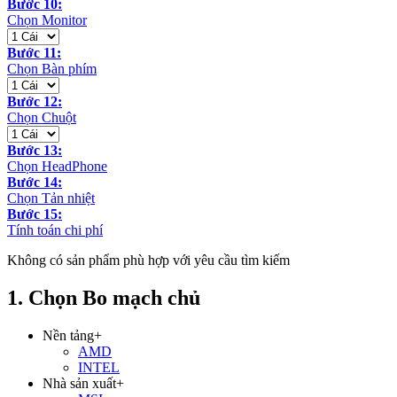
Bước 10:
Chọn Monitor
Bước 11:
Chọn Bàn phím
Bước 12:
Chọn Chuột
Bước 13:
Chọn HeadPhone
Bước 14:
Chọn Tản nhiệt
Bước 15:
Tính toán chi phí
Không có sản phẩm phù hợp với yêu cầu tìm kiếm
1. Chọn Bo mạch chủ
Nền tảng
+
AMD
INTEL
Nhà sản xuất
+