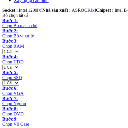
Xây dựng cấu hình
Socket :
Intel 1200
[x]
Nhà sản xuất :
ASROCK
[x]
Chipset :
Intel B
Bỏ chọn tất cả
Bước 1:
Chọn Bo mạch chủ
Bước 2:
Chọn Bộ vi xử lý
Bước 3:
Chọn RAM
Bước 4:
Chọn HDD
Bước 5:
Chọn SSD
Bước 6:
Chọn VGA
Bước 7:
Chọn Nguồn
Bước 8:
Chọn DVD
Bước 9:
Chọn Vỏ Case