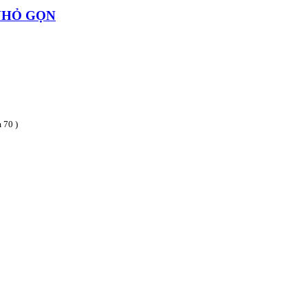
 NHỎ GỌN
 70 )