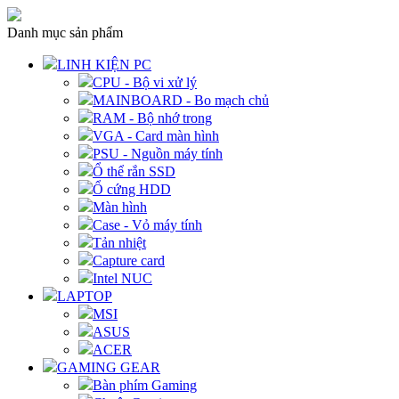
Danh mục sản phẩm
LINH KIỆN PC
CPU - Bộ vi xử lý
MAINBOARD - Bo mạch chủ
RAM - Bộ nhớ trong
VGA - Card màn hình
PSU - Nguồn máy tính
Ổ thể rắn SSD
Ổ cứng HDD
Màn hình
Case - Vỏ máy tính
Tản nhiệt
Capture card
Intel NUC
LAPTOP
MSI
ASUS
ACER
GAMING GEAR
Bàn phím Gaming