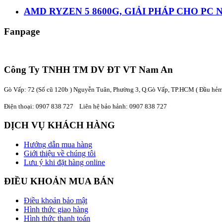
AMD RYZEN 5 8600G, GIẢI PHÁP CHO PC
Fanpage
Công Ty TNHH TM DV ĐT VT Nam An
Gò Vấp: 72 (Số cũ 120b ) Nguyễn Tuân, Phường 3, Q.Gò Vấp, TP.HCM
( Đầu hẻm
Điện thoại:
0907 838 727
Liên hệ bảo hảnh: 0907 838 727
DỊCH VỤ KHÁCH HÀNG
Hướng dẫn mua hàng
Giới thiệu về chúng tôi
Lưu ý khi đặt hàng online
ĐIỀU KHOẢN MUA BÁN
Điều khoản bảo mật
Hình thức giao hàng
Hình thức thanh toán