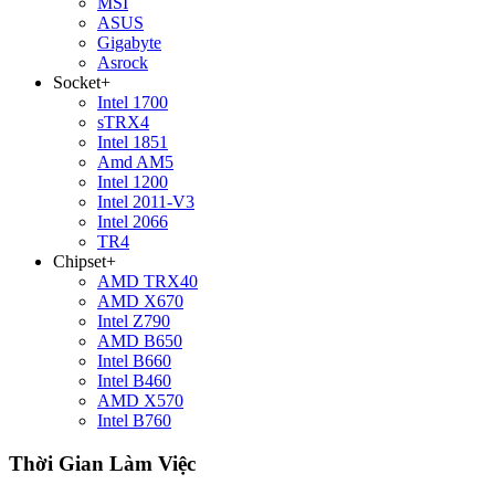
MSI
ASUS
Gigabyte
Asrock
Socket
+
Intel 1700
sTRX4
Intel 1851
Amd AM5
Intel 1200
Intel 2011-V3
Intel 2066
TR4
Chipset
+
AMD TRX40
AMD X670
Intel Z790
AMD B650
Intel B660
Intel B460
AMD X570
Intel B760
Thời Gian Làm Việc