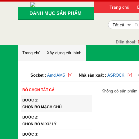
Trang chủ
DANH MỤC SẢN PHẨM
Điện thoại:
Trang chủ
Xây dựng cấu hình
[x]
[x]
Socket :
Amd AM5
Nhà sản xuất :
ASROCK
BỎ CHỌN TẤT CẢ
Không có sản phẩm 
BƯỚC 1:
CHỌN BO MẠCH CHỦ
BƯỚC 2:
CHỌN BỘ VI XỬ LÝ
BƯỚC 3: