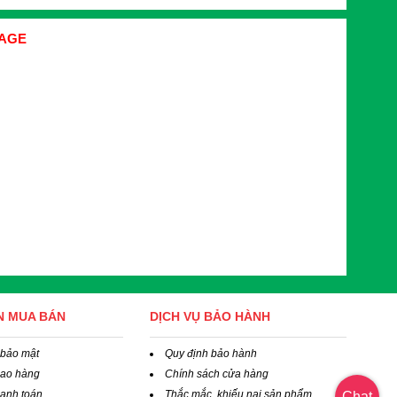
AGE
N MUA BÁN
DỊCH VỤ BẢO HÀNH
 bảo mật
Quy định bảo hành
iao hàng
Chính sách cửa hàng
hanh toán
Thắc mắc, khiếu nại sản phẩm
Chat