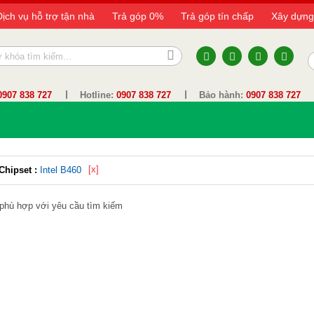
Dịch vụ hỗ trợ tận nhà
Trả góp 0%
Trả góp tín chấp
Xây dựng
0907 838 727
Hotline:
0907 838 727
Bảo hành:
0907 838 727
[x]
Chipset :
Intel B460
phù hợp với yêu cầu tìm kiếm