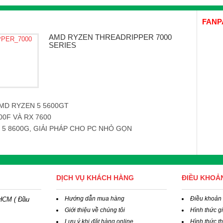
FANP
AMD RYZEN THREADRIPPER 7000
SERIES
MD RYZEN 5 5600GT
00F VÀ RX 7600
5 8600G, GIẢI PHÁP CHO PC NHỎ GỌN
DỊCH VỤ KHÁCH HÀNG
ĐIỀU KHOẢ
Hướng dẫn mua hàng
Điều khoản
.HCM
( Đầu
Giới thiệu về chúng tôi
Hình thức g
Lưu ý khi đặt hàng online
Hình thức t