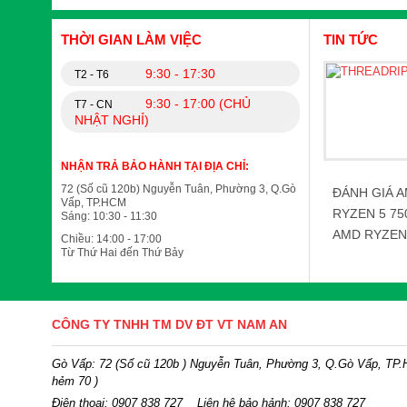
THỜI GIAN LÀM VIỆC
TIN TỨC
9:30 - 17:30
T2 - T6
9:30 - 17:00 (CHỦ
T7 - CN
NHẬT NGHỈ)
NHẬN TRẢ BẢO HÀNH TẠI ĐỊA CHỈ:
72 (Số cũ 120b) Nguyễn Tuân, Phường 3, Q.Gò
ĐÁNH GIÁ A
Vấp, TP.HCM
RYZEN 5 75
Sáng: 10:30 - 11:30
AMD RYZEN 
Chiều: 14:00 - 17:00
Từ Thứ Hai đến Thứ Bảy
CÔNG TY TNHH TM DV ĐT VT NAM AN
Gò Vấp: 72 (Số cũ 120b ) Nguyễn Tuân, Phường 3, Q.Gò Vấp, TP
hẻm 70 )
Điện thoại:
0907 838 727
Liên hệ bảo hảnh: 0907 838 727