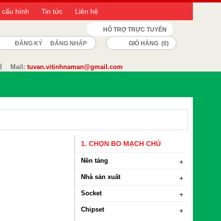
 cấu hình
Tin tức
Liên hệ
HỖ TRỢ TRỰC TUYẾN
ĐĂNG KÝ
ĐĂNG NHẬP
GIỎ HÀNG (
0
)
Mail:
tuvan.vitinhnaman@gmail.com
1. CHỌN BO MẠCH CHỦ
Nền tảng
Nhà sản xuất
Socket
Chipset