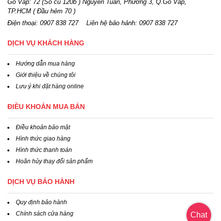
Gò Vấp: 72 (Số cũ 120b ) Nguyễn Tuân, Phường 3, Q.Gò Vấp,
TP.HCM
( Đầu hẻm 70 )
Điện thoại:
0907 838 727
Liên hệ bảo hảnh: 0907 838 727
DỊCH VỤ KHÁCH HÀNG
Hướng dẫn mua hàng
Giới thiệu về chúng tôi
Lưu ý khi đặt hàng online
ĐIỀU KHOẢN MUA BÁN
Điều khoản bảo mật
Hình thức giao hàng
Hình thức thanh toán
Hoãn hủy thay đổi sản phẩm
DỊCH VỤ BẢO HÀNH
Quy định bảo hành
Chính sách cửa hàng
Chat