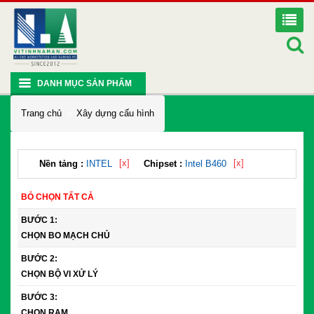
DANH MỤC SẢN PHẨM
Trang chủ
Xây dựng cấu hình
[x]
[x]
Nền tảng :
INTEL
Chipset :
Intel B460
BỎ CHỌN TẤT CẢ
BƯỚC 1:
CHỌN BO MẠCH CHỦ
BƯỚC 2:
CHỌN BỘ VI XỬ LÝ
BƯỚC 3:
CHỌN RAM