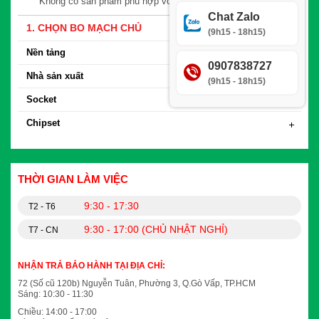
Không có sản phẩm phù hợp với yêu cầu tìm kiếm
Chat Zalo
1. CHỌN BO MẠCH CHỦ
(9h15 - 18h15)
Nền tảng
0907838727
Nhà sản xuất
(9h15 - 18h15)
Socket
Chipset
THỜI GIAN LÀM VIỆC
9:30 - 17:30
T2 - T6
9:30 - 17:00 (CHỦ NHẬT NGHỈ)
T7 - CN
NHẬN TRẢ BẢO HÀNH TẠI ĐỊA CHỈ:
72 (Số cũ 120b) Nguyễn Tuân, Phường 3, Q.Gò Vấp, TP.HCM
Sáng: 10:30 - 11:30
Chiều: 14:00 - 17:00